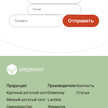
Отправить
GREENWAY
Продукция:
Производители:
Контакты
Крупный рогатый скот
Greenway
Статьи
Мелкий рогатый скот
Lactalis
Свиноводство
Ферматех