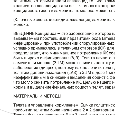
телятами, которым давали лазалоцид только в заме
количество лазалоцида для эффективного контроля
кокцидиостатиков в заменителях молока может сниз
(Ключевые слова: кокцидии, лазалоцид, заменитель 
молока.
ВВЕДЕНИЕ Кокцидиоз — это заболевание, которое 
вызываемый простейшими паразитами рода Eimeria, 
инфицированы при употреблении спорулированных о
успешно применялись в телячьем стартере (КК) для с
предполагает, что минимальное потребление КК обе
быть широко инфицированы (6, 9). Телята нечасто 
заменители молока (ЗЦМ) может снизить частоту и
заболевания (диарея), поэтому важно лечить телят
телятам давали лазалоцид (LAS) в ЗЦМ в дозе 1 мг/
неэффективным в снижении выделения ооцист с фека
что могло снизить потребление КК. Целью нашего и
корма и выделение фекальных ооцист у телят, зара
МАТЕРИАЛЫ И МЕТОДЫ
Телята и управление кормлением. Бычки голштинск
прибытии телятам была назначена 2 × 2 факторная сх
Телята были в возрасте от 3 до 7 дней, хотя даты