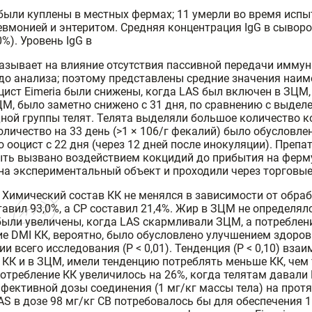
были куплены в местных фермах; 11 умерли во время испыт
вмонией и энтеритом. Средняя концентрация IgG в сыворот
0%). Уровень IgG в
указывает на влияние отсутствия пассивной передачи имму
о анализа; поэтому представлены средние значения наим
ист Eimeria были снижены, когда LAS был включен в ЗЦМ,
, было заметно снижено с 31 дня, по сравнению с выделен
дной группы телят. Телята выделяли большое количество к
личество на 33 день (>1 × 106/г фекалий) было обусловлен
оцист с 22 дня (через 12 дней после инокуляции). Препатен
быть вызвано воздействием кокцидий до прибытия на ферм
и на экспериментальный объект и проходили через торговы
Химический состав КК не менялся в зависимости от обработ
тавил 93,0%, а CP составил 21,4%. Жир в ЗЦМ не определял
ыли увеличены, когда LAS скармливали ЗЦМ, а потреблени
е DMI КК, вероятно, было обусловлено улучшением здоровь
нии всего исследования (P < 0,01). Тенденция (P < 0,10) в
в КК и в ЗЦМ, имели тенденцию потреблять меньше КК, чем
отребление КК увеличилось на 26%, когда телятам давали L
ффективной дозы соединения (1 мг/кг массы тела) на прот
S в дозе 98 мг/кг СВ потребовалось бы для обеспечения 1 