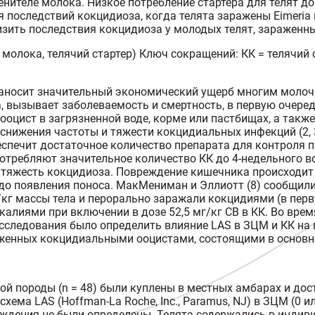
нителе молока. Низкое потребление стартера для телят д
 последствий кокцидиоза, когда телята заражены Eimeria 
ить последствия кокцидиоза у молодых телят, зараженных
молока, телячий стартер) Ключ сокращений: КК = телячий 
наносит значительный экономический ущерб многим моло
вызывает заболеваемость и смертность, в первую очередь 
оцист в загрязненной воде, корме или пастбищах, а такж
нижения частоты и тяжести кокцидиальных инфекций (2, 3, 4
спечит достаточное количество препарата для контроля па
потребляют значительное количество КК до 4-недельного 
 тяжесть кокцидиоза. Повреждение кишечника происходит
 до появления поноса. МакМениман и Эллиотт (8) сообщил
кг массы тела и перорально заражали кокцидиями (в перву
лиями при включении в дозе 52,5 мг/кг СВ в КК. Во время
сследования было определить влияние LAS в ЗЦМ и КК на 
женных кокцидиальными ооцистами, состоящими в основном
ой породы (n = 48) были куплены в местных амбарах и до
ема LAS (Hoffman-La Roche, Inc., Paramus, NJ) в ЗЦМ (0 или
 рождения не были определены. Телята содержались в инди