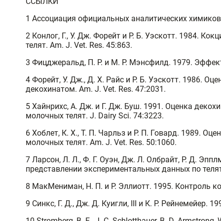
ССЫЛКИ
1 Ассоциация официальных аналитических химиков. 
2 Конлог, Г., У. Дж. Форейт и Р. Б. Уэскотт. 1984
телят. Am. J. Vet. Res. 45:863.
3 Фицджеральд, П. Р. и М. Р. Мэнсфилд. 1979. Эффек
4 Форейт, У. Дж., Д. Х. Райс и Р. Б. Уэскотт. 1986
декохинатом. Am. J. Vet. Res. 47:2031.
5 Хайнрихс, А. Дж. и Г. Дж. Буш. 1991. Оценка дек
молочных телят. J. Dairy Sci. 74:3223.
6 Хоблет, К. Х., Т. П. Чарльз и Р. П. Говард. 1989.
молочных телят. Am. J. Vet. Res. 50:1060.
7 Ларсон, Л. Л., Ф. Г. Оуэн, Дж. Л. Олбрайт, Р. Д. 
представлении экспериментальных данных по телятам.
8 МакМениман, Н. П. и Р. Эллиотт. 1995. Контроль к
9 Синкс, Г. Д., Дж. Д. Куигли, III и К. Р. Рейнеме
10 Stromberg, B. E., J. C. Schlotthauer, B. D. Armstro