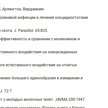
, Арлингтон, Вирджиния.
коуровневой инфекции и лечения кокцидиостатами
ота. J. Parasitol. 65:825.
е, эффективность и сравнение с монензином и
тественного воздействия на новорожденных
ьтате естественного воздействия на отнятых
остижению большего единообразия в измерении и
. 72:7.
рост у молодых молочных телят. JAVMA 200:1947.
трия против кокцидиоза (Eimeria zuernii и Eimeria