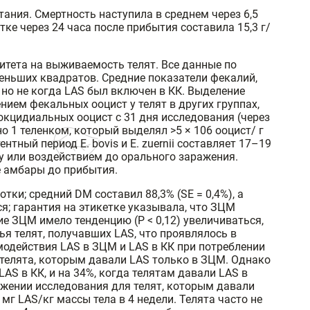
ания. Смертность наступила в среднем через 6,5
ке через 24 часа после прибытия составила 15,3 г/
нитета на выживаемость телят. Все данные по
еньших квадратов. Средние показатели фекалий,
 но не когда LAS был включен в КК. Выделение
ием фекальных ооцист у телят в других группах,
окцидиальных ооцист с 31 дня исследования (через
о 1 теленком, который выделял >5 × 106 ооцист/ г
тный период E. bovis и E. zuernii составляет 17–19
у или воздействием до орального заражения.
е амбары до прибытия.
ки; средний DM составил 88,3% (SE = 0,4%), а
ся; гарантия на этикетке указывала, что ЗЦМ
е ЗЦМ имело тенденцию (P < 0,12) увеличиваться,
я телят, получавших LAS, что проявлялось в
заимодействия LAS в ЗЦМ и LAS в КК при потреблении
 телята, которым давали LAS только в ЗЦМ. Однако
AS в КК, и на 34%, когда телятам давали LAS в
яжении исследования для телят, которым давали
мг LAS/кг массы тела в 4 недели. Телята часто не