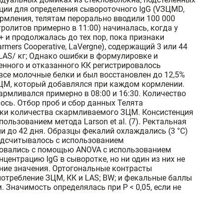
кции для определения сывороточного IgG (VЗЦМD,
кормления, телятам перорально вводили 100 000
ектролитов примерно в 11:00) начиналась, когда у
+ и продолжалась до тех пор, пока признаки
ers Cooperative, LaVergne), содержащий 3 или 44
г LAS/ кг; Однако ошибки в формулировке и
енного и отказанного КК регистрировалось
л все молочные белки и был восстановлен до 12,5%
ЗЦМ, который добавлялся при каждом кормлении.
рмливался примерно в 08:00 и 16:30. Количество
ось. Отбор проб и сбор данных Телята
вки количества скармливаемого ЗЦМ. Консистенция
ользованием метода Larson et al. (7). Ректальная
и до 42 дня. Образцы фекалий охлаждались (3 °C)
подсчитывалось с использованием
ировались с помощью ANOVA с использованием
ентрацию IgG в сыворотке, но ни один из них не
ние значения. Ортогональные контрасты
потребление ЗЦМ, КК и LAS; BW; и фекальные баллы
начимость определялась при P < 0,05, если не