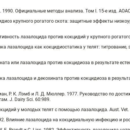
1990. Официальные методы анализа. Том I. 15-е изд. AOAC
. Кокцидиоз крупного рогатого скота: защитные эффекты низ
тивность лазалоцида против кокцидий у крупного рогатого ск
. Оценка лазалоцида как кокцидиостатика у телят: титровани
охината или лазалоцида против кокцидиоза в результате ес
 Оценка лазалоцида и декохината против кокцидиоза в резул
Эпплман, Р. К. Лэмб и Л. Д. Мюллер. 1977. Руководство по д
 J. Dairy Sci. 60:989.
окцидий у молодых телят с помощью лазалоцида. Aust. Vet. J
йер. 1992. Влияние лазалоцида на кокцидиальную инфекцию и 
ng, W. E. Brandt и C. Liss. 1982. Эффективность лазалоцида на