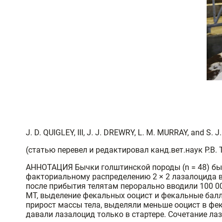
J. D. QUIGLEY, III, J. J. DREWRY, L. M. MURRAY, and S. J
(статью перевел и редактировал канд.вет.наук Р.В.
АННОТАЦИЯ Бычки голштинской породы (n = 48) был
факториальному распределению 2 × 2 лазалоцида в за
после прибытия телятам перорально вводили 100 000
МТ, выделение фекальных ооцист и фекальные балл
прирост массы тела, выделяли меньше ооцист в фека
давали лазалоцид только в стартере. Сочетание ла