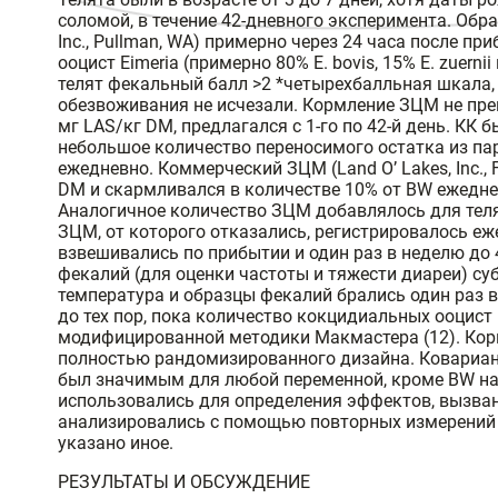
соломой, в течение 42-дневного эксперимента. Обр
Inc., Pullman, WA) примерно через 24 часа после п
ооцист Eimeria (примерно 80% E. bovis, 15% E. zuern
телят фекальный балл >2 *четырехбалльная шкала, г
обезвоживания не исчезали. Кормление ЗЦМ не прек
мг LAS/кг DM, предлагался с 1-го по 42-й день. КК
небольшое количество переносимого остатка из пар
ежедневно. Коммерческий ЗЦМ (Land O’ Lakes, Inc., 
DM и скармливался в количестве 10% от BW ежедн
Аналогичное количество ЗЦМ добавлялось для телят
ЗЦМ, от которого отказались, регистрировалось еж
взвешивались по прибытии и один раз в неделю до
фекалий (для оценки частоты и тяжести диареи) суб
температура и образцы фекалий брались один раз в
до тех пор, пока количество кокцидиальных ооцист
модифицированной методики Макмастера (12). Кор
полностью рандомизированного дизайна. Коварианты
был значимым для любой переменной, кроме BW на
использовались для определения эффектов, вызван
анализировались с помощью повторных измерений A
указано иное.
РЕЗУЛЬТАТЫ И ОБСУЖДЕНИЕ