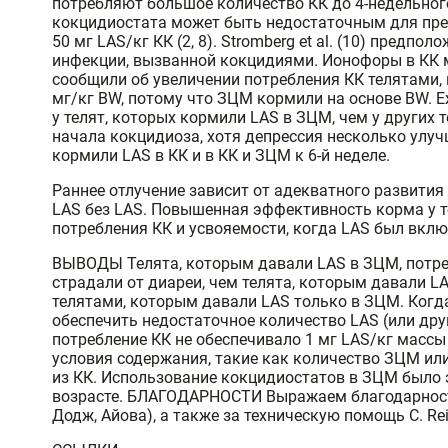
потребляют большое количество КК до 4-недельного 
кокцидиостата может быть недостаточным для пред
50 мг LAS/кг КК (2, 8). Stromberg et al. (10) пред
инфекции, вызванной кокцидиями. Ионофоры в КК мо
сообщили об увеличении потребления КК телятами,
мг/кг BW, потому что ЗЦМ кормили на основе BW. Е
у телят, которых кормили LAS в ЗЦМ, чем у других т
начала кокцидиоза, хотя депрессия несколько улуч
кормили LAS в КК и в КК и ЗЦМ к 6-й неделе.
Раннее отлучение зависит от адекватного развития 
LAS без LAS. Повышенная эффективность корма у т
потребления КК и усвояемости, когда LAS был вкл
ВЫВОДЫ Телята, которым давали LAS в ЗЦМ, потреб
страдали от диареи, чем телята, которым давали L
телятами, которым давали LAS только в ЗЦМ. Когда
обеспечить недостаточное количество LAS (или дру
потребление КК не обеспечивало 1 мг LAS/кг массы
условия содержания, такие как количество ЗЦМ ил
из КК. Использование кокцидиостатов в ЗЦМ было
возрасте. БЛАГОДАРНОСТИ Выражаем благодарность з
Додж, Айова), а также за техническую помощь C. Rein