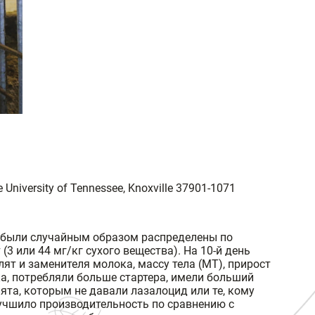
he University of Tennessee, Knoxville 37901-1071
и были случайным образом распределены по
(3 или 44 мг/кг сухого вещества). На 10-й день
ят и заменителя молока, массу тела (МТ), прирост
а, потребляли больше стартера, имели больший
лята, которым не давали лазалоцид или те, кому
улучшило производительность по сравнению с