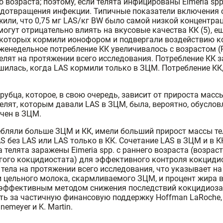
возраста; поэтому, если телята инфицированы Eimeria spp
отвращения инфекции. Типичные показатели включения сос
положили, что 0,75 мг LAS/кг BW было самой низкой концент
гут отрицательно влиять на вкусовые качества КК (5), ещ
 которых кормили ионофором и подвергали воздействию к
женедельное потребление КК увеличивалось с возрастом (
елят на протяжении всего исследования. Потребление КК за
шилась, когда LAS кормили только в ЗЦМ. Потребление КК,
рубца, которое, в свою очередь, зависит от прироста масс
елят, которым давали LAS в ЗЦМ, была, вероятно, обусло
ючен в ЗЦМ.
ляли больше ЗЦМ и КК, имели больший прирост массы тел
AS без LAS или LAS только в КК. Сочетание LAS в ЗЦМ и в 
 телята заражены Eimeria spp. с раннего возраста (возрас
гого кокцидиостата) для эффективного контроля кокцидиоз
 тела на протяжении всего исследования, что указывает н
и цельного молока, скармливаемого ЗЦМ, и процент жира 
 эффективным методом снижения последствий кокцидиоза 
а частичную финансовую поддержку Hoffman LaRoche, Inc. 
emeyer и K. Martin.