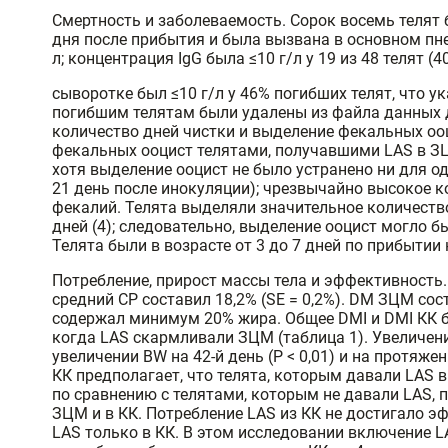
Смертность и заболеваемость. Сорок восемь телят 
дня после прибытия и была вызвана в основном пне
л; концентрация IgG была ≤10 г/л у 19 из 48 телят (4
сыворотке был ≤10 г/л у 46% погибших телят, что 
погибшим телятам были удалены из файла данных д
количество дней чистки и выделение фекальных ооц
фекальных ооцист телятами, получавшими LAS в ЗЦМ
хотя выделение ооцист не было устранено ни для о
21 день после инокуляции); чрезвычайно высокое ко
фекалий. Телята выделяли значительное количество о
дней (4); следовательно, выделение ооцист могло 
Телята были в возрасте от 3 до 7 дней по прибыти
Потребление, прирост массы тела и эффективность. 
средний CP составил 18,2% (SE = 0,2%). DM ЗЦМ сос
содержал минимум 20% жира. Общее DMI и DMI КК б
когда LAS скармливали ЗЦМ (таблица 1). Увеличени
увеличении BW на 42-й день (P < 0,01) и на протяже
КК предполагает, что телята, которым давали LAS 
по сравнению с телятами, которым не давали LAS, п
ЗЦМ и в КК. Потребление LAS из КК не достигало э
LAS только в КК. В этом исследовании включение LA