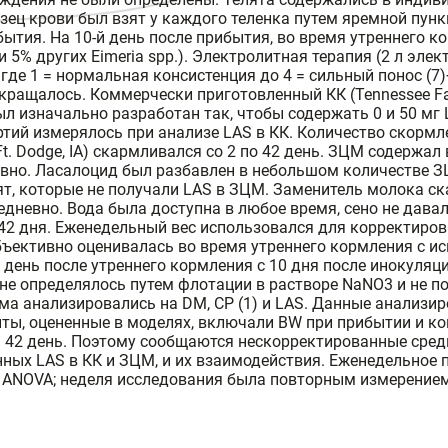
азец крови был взят у каждого теленка путем яремной пун
рибытия. На 10-й день после прибытия, во время утреннего 
ii и 5% других Eimeria spp.). Электролитная терапия (2 л эл
де 1 = нормальная консистенция до 4 = сильный понос (7)
ращалось. Коммерчески приготовленный КК (Tennessee Farm
 был изначально разработан так, чтобы содержать 0 и 50 м
тий измерялось при анализе LAS в КК. Количество скормл
Ft. Dodge, IA) скармливался со 2 по 42 день. ЗЦМ содержа
евно. Ласалоцид был разбавлен в небольшом количестве 
, которые не получали LAS в ЗЦМ. Заменитель молока ска
едневно. Вода была доступна в любое время, сено не давал
 42 дня. Еженедельный вес использовался для корректиро
ъективно оценивалась во время утреннего кормления с исп
 день после утреннего кормления с 10 дня после инокуляци
 не определялось путем флотации в растворе NaNO3 и не 
ма анализировались на DM, CP (1) и LAS. Данные анализ
, оцененные в моделях, включали BW при прибытии и конц
 42 день. Поэтому сообщаются нескорректированные сред
ных LAS в КК и ЗЦМ, и их взаимодействия. Еженедельное 
NOVA; неделя исследования была повторным измерением. З