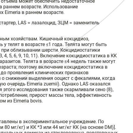
о отъема может обеспечить недостаточное
в раннем возрасте. Использование
 Eimeria в раннем возрасте.
стартер, LAS = лазалоцид, ЗЦМ = заменитель
чным хозяйствам. Кишечный кокцидиоз,
у телят в возрасте ≤1 года. Телята могут быть
е при облизывании шерсти. Кокцидиостатики
, 5, 6, 9, 10, 11). Включение кокцидиостатика в КК
разитов. Телята в возрасте ≤4 недель также могут
возраста; поэтому включение кокцидиостатика в
 до проявления клинических признаков
и о снижении выделения ооцист с фекалиями, когда
ю очередь Eimeria zuernii). Однако LAS оказался
 этого исследования также скармливали сено (8),
потребление, прирост массы тела, эффективность
 из Eimeria bovis.
ставлены в экспериментальное учреждение. По
 80 мг/кг) и КК *3 или 44 мг/кг КК (на основе DM)].
видуальных домиках из стекловолокна, подстеленных