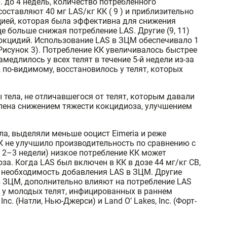
. до 4 недель, количество потребленного
тавляют 40 мг LAS/кг КК ( 9 ) и приблизительно
рацией, которая была эффективна для снижения
е больше снижая потребление LAS. Другие (9, 11)
окцидий. Использование LAS в ЗЦМ обеспечивало 1
Рисунок 3). Потребление КК увеличивалось быстрее
медлилось у всех телят в течение 5-й недели из-за
 по-видимому, восстановилось у телят, которых
ы тела, не отличавшегося от телят, которым давали
влена снижением тяжести кокцидиоза, улучшением
а, выделяли меньше ооцист Eimeria и реже
КК не улучшило производительность по сравнению с
т 2–3 недели) низкое потребление КК может
а. Когда LAS был включен в КК в дозе 44 мг/кг СВ,
а необходимость добавления LAS в ЗЦМ. Другие
в ЗЦМ, дополнительно влияют на потребление LAS
у молодых телят, инфицированных в раннем
(Натли, Нью-Джерси) и Land O’ Lakes, Inc. (Форт-