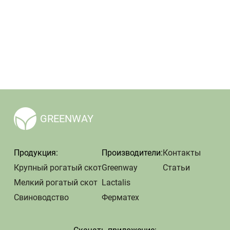
GREENWAY
Продукция:
Производители:
Контакты
Крупный рогатый скот
Greenway
Статьи
Мелкий рогатый скот
Lactalis
Свиноводство
Ферматех