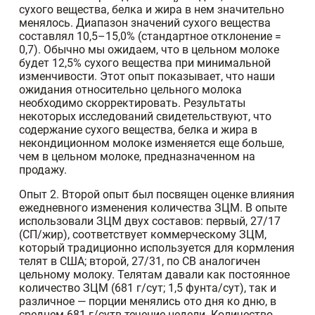
сухого вещества, белка и жира в нем значительно
менялось. Диапазон значений сухого вещества
составлял 10,5–15,0% (стандартное отклонение =
0,7). Обычно мы ожидаем, что в цельном молоке
будет 12,5% сухого вещества при минимальной
изменчивости. Этот опыт показывает, что наши
ожидания относительно цельного молока
необходимо скорректировать. Результаты
некоторых исследований свидетельствуют, что
содержание сухого вещества, белка и жира в
некондиционном молоке изменяется еще больше,
чем в цельном молоке, предназначенном на
продажу.
Опыт 2. Второй опыт был посвящен оценке влияния
ежедневного изменения количества ЗЦМ. В опыте
использовали ЗЦМ двух составов: первый, 27/17
(СП/жир), соответствует коммерческому ЗЦМ,
который традиционно используется для кормления
телят в США; второй, 27/31, по СВ аналогичен
цельному молоку. Телятам давали как постоянное
количество ЗЦМ (681 г/сут; 1,5 фунта/сут), так и
различное — порции менялись ото дня ко дню, в
среднем 681 г/сутв течение недели. Количество